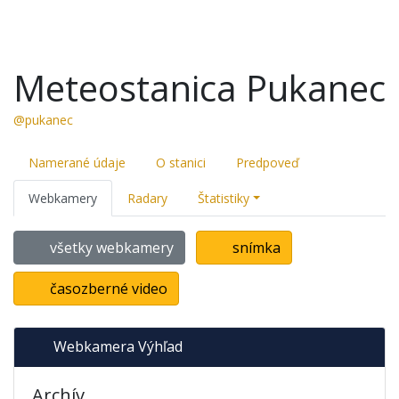
Meteostanica Pukanec
@pukanec
Namerané údaje
O stanici
Predpoveď
Webkamery
Radary
Štatistiky
všetky webkamery
snímka
časozberné video
Webkamera Výhľad
Archív