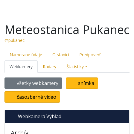
Meteostanica Pukanec
@pukanec
Namerané údaje
O stanici
Predpoveď
Webkamery
Radary
Štatistiky
všetky webkamery
snímka
časozberné video
Webkamera Výhľad
Archív