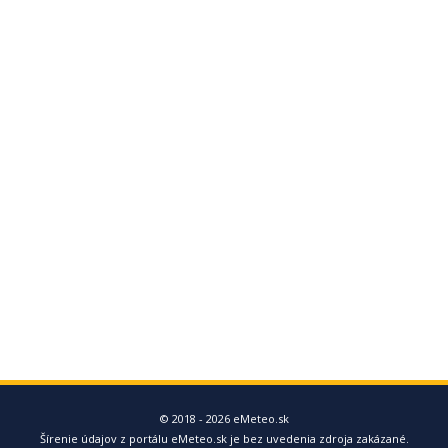
© 2018 - 2026 eMeteo.sk
Šírenie údajov z portálu eMeteo.sk je bez uvedenia zdroja zakázané.