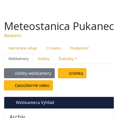
Meteostanica Pukanec
@pukanec
Namerané údaje
O stanici
Predpoveď
Webkamery
Radary
Štatistiky
všetky webkamery
snímka
časozberné video
Webkamera Výhľad
Archív