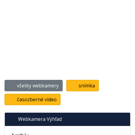
všetky webkamery
snímka
časozberné video
Webkamera Výhľad