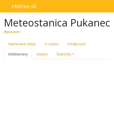
eMeteo.sk
Meteostanica Pukanec
@pukanec
Namerané údaje
O stanici
Predpoveď
Webkamery
Radary
Štatistiky