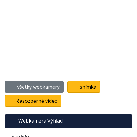
všetky webkamery
snímka
časozberné video
Webkamera Výhľad