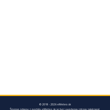
© 2018 - 2026 eMeteo.sk
Šírenie údajov z portálu eMeteo.sk je bez uvedenia zdroja zakázané.