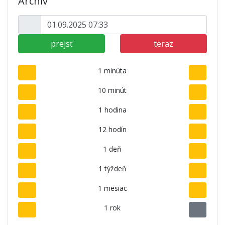
Archív
prejsť
teraz
1 minúta
10 minút
1 hodina
12 hodín
1 deň
1 týždeň
1 mesiac
1 rok