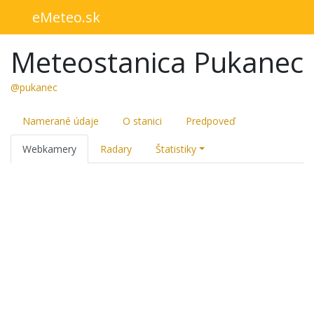
eMeteo.sk
Meteostanica Pukanec
@pukanec
Namerané údaje
O stanici
Predpoveď
Webkamery
Radary
Štatistiky