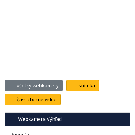
všetky webkamery
snímka
časozberné video
Webkamera Výhľad