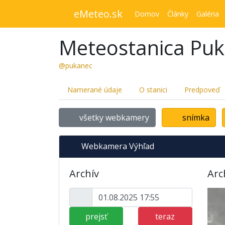
eMeteo.sk
Domov
Články
Galéria
Meteostanica Pu
@pukanec
Namerané údaje
O stanici
Predpoveď
všetky webkamery
snímka
Webkamera Výhľad
Archív
Arc
prejsť
teraz