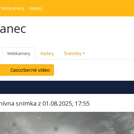
Webkamery
Radary
kanec
Webkamery
Radary
Štatistiky
časozberné video
hívna snímka z 01.08.2025, 17:55