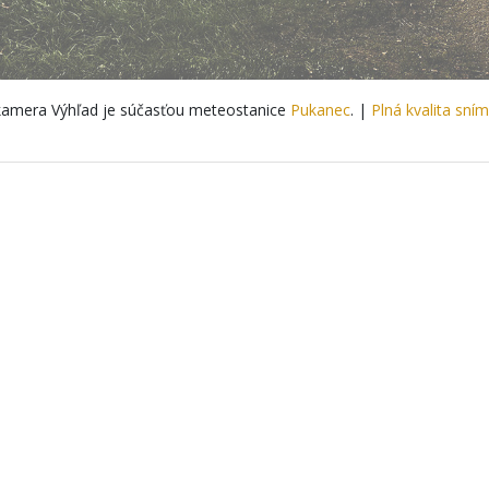
amera Výhľad je súčasťou meteostanice
Pukanec
. |
Plná kvalita sní