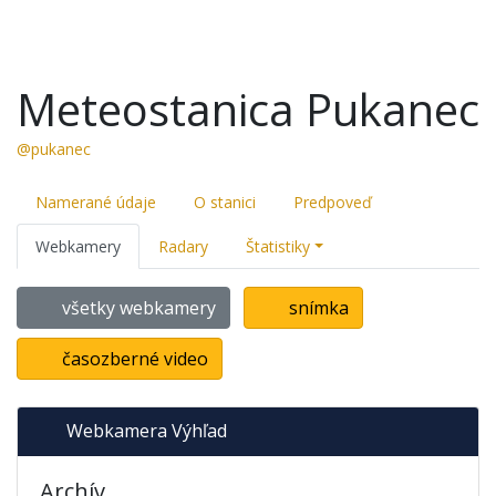
Meteostanica Pukanec
@pukanec
Namerané údaje
O stanici
Predpoveď
Webkamery
Radary
Štatistiky
všetky webkamery
snímka
časozberné video
Webkamera Výhľad
Archív