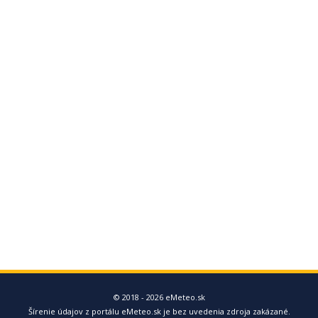
© 2018 - 2026 eMeteo.sk
Šírenie údajov z portálu eMeteo.sk je bez uvedenia zdroja zakázané.