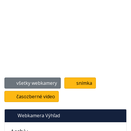
všetky webkamery
snímka
časozberné video
Webkamera Výhľad