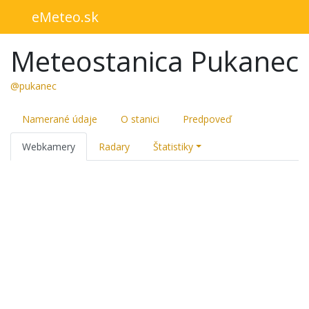
eMeteo.sk
Meteostanica Pukanec
@pukanec
Namerané údaje
O stanici
Predpoveď
Webkamery
Radary
Štatistiky