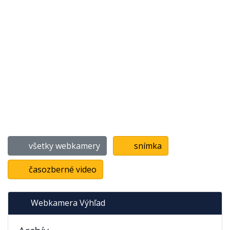
všetky webkamery
snímka
časozberné video
Webkamera Výhľad