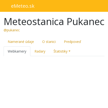
eMeteo.sk
Meteostanica Pukanec
@pukanec
Namerané údaje
O stanici
Predpoveď
Webkamery
Radary
Štatistiky