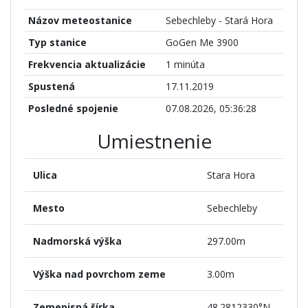
Názov meteostanice
Sebechleby - Stará Hora
Typ stanice
GoGen Me 3900
Frekvencia aktualizácie
1 minúta
Spustená
17.11.2019
Posledné spojenie
07.08.2026, 05:36:28
Umiestnenie
Ulica
Stara Hora
Mesto
Sebechleby
Nadmorská výška
297.00m
Výška nad povrchom zeme
3.00m
Zemepisná šírka
48.2812330°N