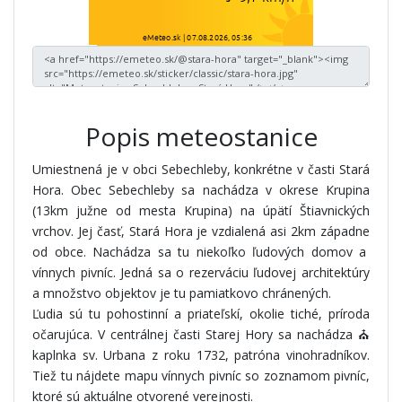
Popis meteostanice
Umiestnená je v obci Sebechleby, konkrétne v časti Stará
Hora. Obec Sebechleby sa nachádza v okrese Krupina
(13km južne od mesta Krupina) na úpätí Štiavnických
vrchov. Jej časť, Stará Hora je vzdialená asi 2km západne
od obce. Nachádza sa tu niekoľko ľudových domov a
vínnych pivníc. Jedná sa o rezerváciu ľudovej architektúry
a množstvo objektov je tu pamiatkovo chránených.
Ľudia sú tu pohostinní a priateľskí, okolie tiché, príroda
očarujúca. V centrálnej časti Starej Hory sa nachádza ⛪
kaplnka sv. Urbana z roku 1732, patróna vinohradníkov.
Tiež tu nájdete mapu vínnych pivníc so zoznamom pivníc,
ktoré sú aktuálne otvorené verejnosti.