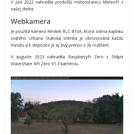
V júni 2022 nahradila predošlú meteostanicu MeteoPi z
našej dielne.
Webkamera
Je použítá kamera Reolink RLC-810A, ktorá sníma kaplnku
svätého Urbana. Statická snímka je obnovovaná každú
minútu a k dispozícii je aj živý prenos v 2k rozlíšení.
V auguste 2023 nahradila RaspberryPi Zero s 5Mpix
Waveshare RPi Zero V1.3 kamerou.