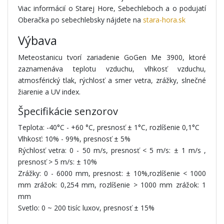
Viac informácií o Starej Hore, Sebechleboch a o podujatí
Oberačka po sebechlebsky nájdete na
stara-hora.sk
Výbava
Meteostanicu tvorí zariadenie GoGen Me 3900, ktoré
zaznamenáva teplotu vzduchu, vlhkosť vzduchu,
atmosférický tlak, rýchlosť a smer vetra, zrážky, slnečné
žiarenie a UV index.
Špecifikácie senzorov
Teplota: -40°C - +60 °C, presnosť ± 1°C, rozlíšenie 0,1°C
Vlhkosť: 10% - 99%, presnosť ± 5%
Rýchlosť vetra: 0 - 50 m/s, presnosť < 5 m/s: ± 1 m/s ,
presnosť > 5 m/s: ± 10%
Zrážky: 0 - 6000 mm, presnost: ± 10%,rozlíšenie < 1000
mm zrážok: 0,254 mm, rozlíšenie > 1000 mm zrážok: 1
mm
Svetlo: 0 ~ 200 tisíc luxov, presnosť ± 15%