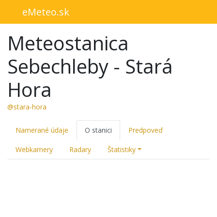
eMeteo.sk
Meteostanica
Sebechleby - Stará
Hora
@stara-hora
Namerané údaje
O stanici
Predpoveď
Webkamery
Radary
Štatistiky