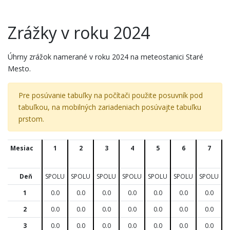
Zrážky v roku 2024
Úhrny zrážok namerané v roku 2024 na meteostanici Staré
Mesto.
Pre posúvanie tabuľky na počítači použite posuvník pod
tabuľkou, na mobilných zariadeniach posúvajte tabuľku
prstom.
Mesiac
1
2
3
4
5
6
7
Deň
SPOLU
SPOLU
SPOLU
SPOLU
SPOLU
SPOLU
SPOLU
S
1
0.0
0.0
0.0
0.0
0.0
0.0
0.0
2
0.0
0.0
0.0
0.0
0.0
0.0
0.0
3
0.0
0.0
0.0
0.0
0.0
0.0
0.0