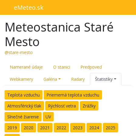
eMeteo.sk
Meteostanica Staré
Mesto
@stare-mesto
Namerané údaje
O stanici
Predpoveď
Webkamery
Galéria
Radary
Štatistiky
Teplota vzduchu
Priemerná teplota vzduchu
Atmosférický tlak
Rýchlosť vetra
Zrážky
Slnečné žiarenie
UV
2019
2020
2021
2022
2023
2024
2025