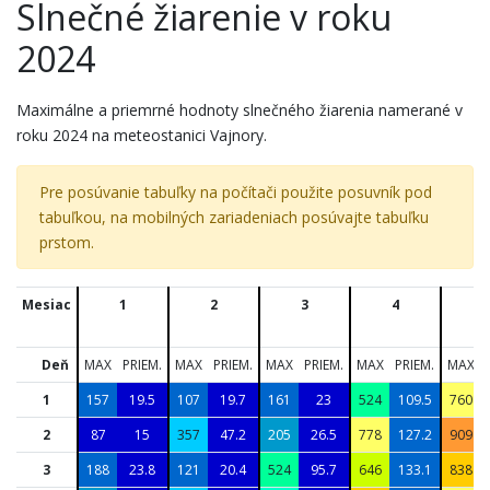
Slnečné žiarenie v roku
2024
Maximálne a priemrné hodnoty slnečného žiarenia namerané v
roku 2024 na meteostanici Vajnory.
Pre posúvanie tabuľky na počítači použite posuvník pod
tabuľkou, na mobilných zariadeniach posúvajte tabuľku
prstom.
Mesiac
1
2
3
4
5
Deň
MAX
PRIEM.
MAX
PRIEM.
MAX
PRIEM.
MAX
PRIEM.
MAX
1
157
19.5
107
19.7
161
23
524
109.5
760
2
87
15
357
47.2
205
26.5
778
127.2
909
3
188
23.8
121
20.4
524
95.7
646
133.1
838