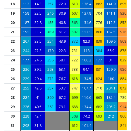
18
112
14.3
357
72.9
613
136.4
882
141.9
895
19
158
22.5
246
30.9
607
137.8
704
141.1
930
20
187
32.8
455
40.8
563
134.6
776
112.3
852
21
191
33.7
459
61.7
507
113.1
860
182.5
938
22
207
33.5
254
43.9
372
82.3
839
109.6
908
23
244
27.3
170
22.3
731
113
384
66.9
878
24
177
24.6
356
58.1
722
106.2
177
31
839
25
236
39.2
293
63.1
733
94.1
831
159.9
956
26
229
29.4
373
76.7
618
134.5
824
180
884
27
255
42.8
357
53.7
747
107.7
710
204.1
873
28
224
41
360
67.2
699
116.6
665
185.4
789
29
226
40.5
363
79.1
688
134.4
682
205.2
914
30
228
42.4
508
74.2
693
212
860
31
298
31.8
612
101.4
841