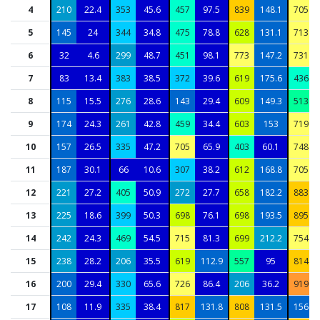
4
210
22.4
353
45.6
457
97.5
839
148.1
705
5
145
24
344
34.8
475
78.8
628
131.1
713
6
32
4.6
299
48.7
451
98.1
773
147.2
731
7
83
13.4
383
38.5
372
39.6
619
175.6
436
8
115
15.5
276
28.6
143
29.4
609
149.3
513
9
174
24.3
261
42.8
459
34.4
603
153
719
10
157
26.5
335
47.2
705
65.9
403
60.1
748
11
187
30.1
66
10.6
307
38.2
612
168.8
705
12
221
27.2
405
50.9
272
27.7
658
182.2
883
13
225
18.6
399
50.3
698
76.1
698
193.5
895
14
242
24.3
469
54.5
715
81.3
699
212.2
754
15
238
28.2
206
35.5
619
112.9
557
95
814
16
200
29.4
330
65.6
726
86.4
206
36.2
919
17
108
11.9
335
38.4
817
131.8
808
131.5
156