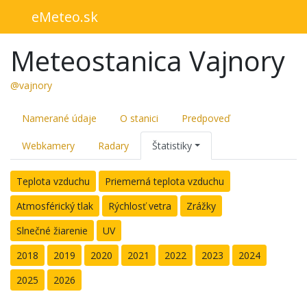
eMeteo.sk
Meteostanica Vajnory
@vajnory
Namerané údaje
O stanici
Predpoveď
Webkamery
Radary
Štatistiky
Teplota vzduchu
Priemerná teplota vzduchu
Atmosférický tlak
Rýchlosť vetra
Zrážky
Slnečné žiarenie
UV
2018
2019
2020
2021
2022
2023
2024
2025
2026