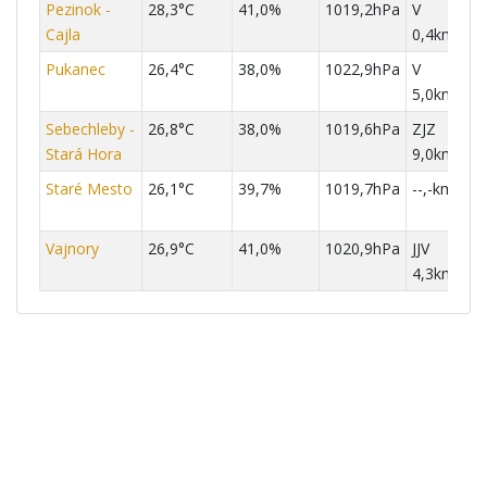
Pezinok -
28,3°C
41,0%
1019,2hPa
V
Cajla
0,4km/h
Pukanec
26,4°C
38,0%
1022,9hPa
V
5,0km/h
Sebechleby -
26,8°C
38,0%
1019,6hPa
ZJZ
Stará Hora
9,0km/h
Staré Mesto
26,1°C
39,7%
1019,7hPa
--,-km/h
Vajnory
26,9°C
41,0%
1020,9hPa
JJV
4,3km/h