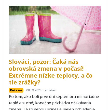
Slováci, pozor: Čaká nás
obrovská zmena v počasí!
Extrémne nízke teploty, a čo
tie zrážky?
08.09.2024 | emeteo
Počasie
Po tom, ako boli prvé dni septembra mimoriadne
teplé a suché, konečne prichádza očakávaná
zmena. Tá so sebou prinesie nielen ochladenie,