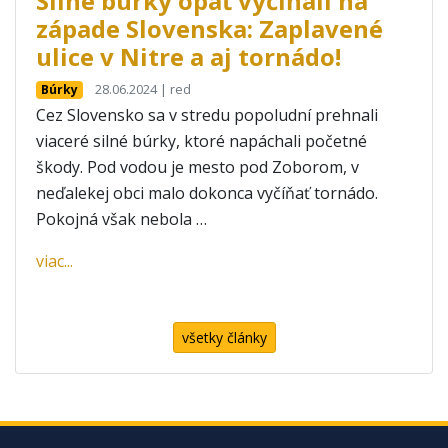
Silné búrky opäť vyčíňali na
západe Slovenska: Zaplavené
ulice v Nitre a aj tornádo!
28.06.2024 | red
Búrky
Cez Slovensko sa v stredu popoludní prehnali
viaceré silné búrky, ktoré napáchali početné
škody. Pod vodou je mesto pod Zoborom, v
neďalekej obci malo dokonca vyčíňať tornádo.
Pokojná však nebola …
viac...
všetky články