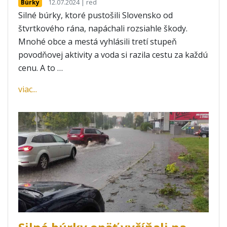
12.07.2024 | red
Búrky
Silné búrky, ktoré pustošili Slovensko od
štvrtkového rána, napáchali rozsiahle škody.
Mnohé obce a mestá vyhlásili tretí stupeň
povodňovej aktivity a voda si razila cestu za každú
cenu. A to …
viac...