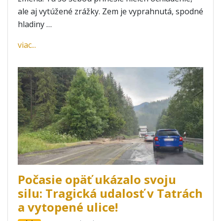
ale aj vytúžené zrážky. Zem je vyprahnutá, spodné
hladiny …
viac...
Počasie opäť ukázalo svoju
silu: Tragická udalosť v Tatrách
a vytopené ulice!