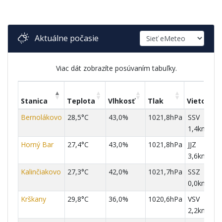
Sieť meteostaníc
Aktuálne počasie
Viac dát zobrazíte posúvaním tabuľky.
Stanica
Teplota
Vlhkosť
Tlak
Vietor
Stanica
Teplota
Vlhkosť
Tlak
Vietor
Bernolákovo
28,5°C
43,0%
1021,8hPa
SSV
1,4km/h
Horný Bar
27,4°C
43,0%
1021,8hPa
JJZ
3,6km/h
Kalinčiakovo
27,3°C
42,0%
1021,7hPa
SSZ
0,0km/h
Krškany
29,8°C
36,0%
1020,6hPa
VSV
2,2km/h