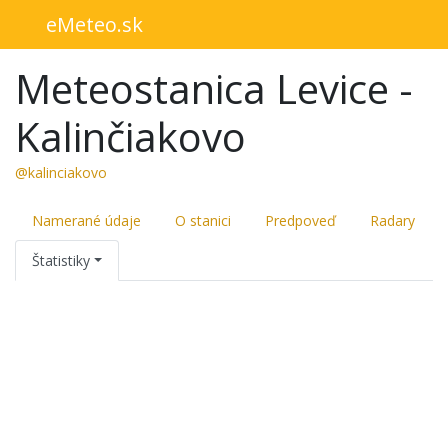
eMeteo.sk
Meteostanica Levice -
Kalinčiakovo
@kalinciakovo
Namerané údaje
O stanici
Predpoveď
Radary
Štatistiky