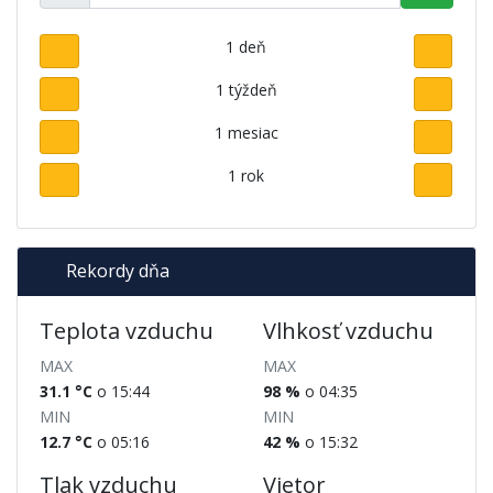
1 deň
1 týždeň
1 mesiac
1 rok
Rekordy dňa
Teplota vzduchu
Vlhkosť vzduchu
MAX
MAX
31.1 °C
o 15:44
98 %
o 04:35
MIN
MIN
12.7 °C
o 05:16
42 %
o 15:32
Tlak vzduchu
Vietor