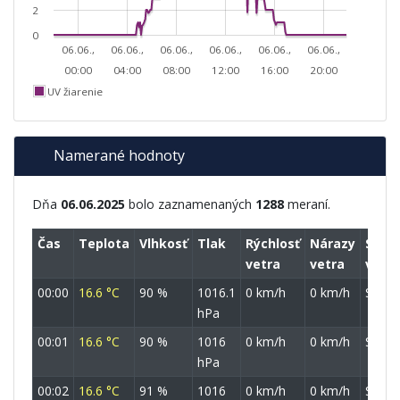
2
0
06.06.,
06.06.,
06.06.,
06.06.,
06.06.,
06.06.,
00:00
04:00
08:00
12:00
16:00
20:00
UV žiarenie
Namerané hodnoty
Dňa
06.06.2025
bolo zaznamenaných
1288
meraní.
Čas
Teplota
Vlhkosť
Tlak
Rýchlosť
Nárazy
Smer
vetra
vetra
vetra
00:00
16.6 °C
90 %
1016.1
0 km/h
0 km/h
S
hPa
00:01
16.6 °C
90 %
1016
0 km/h
0 km/h
S
hPa
00:02
16.6 °C
91 %
1016
0 km/h
0 km/h
SSZ