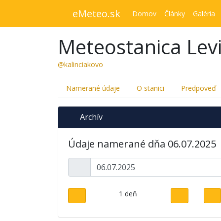
eMeteo.sk
Domov
Články
Galéria
Meteostanica Levi
@kalinciakovo
Namerané údaje
O stanici
Predpoveď
Archív
Údaje namerané dňa 06.07.2025
1 deň