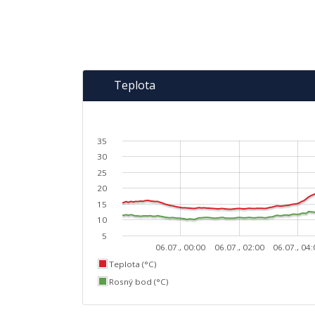
Teplota
35
30
25
20
15
10
5
06.07., 00:00
06.07., 02:00
06.07., 04
Teplota (°C)
Rosný bod (°C)