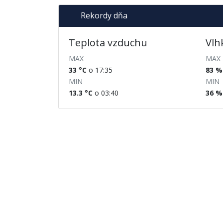
Rekordy dňa
Teplota vzduchu
Vlh
MAX
MAX
33 °C
o 17:35
83 %
MIN
MIN
13.3 °C
o 03:40
36 %