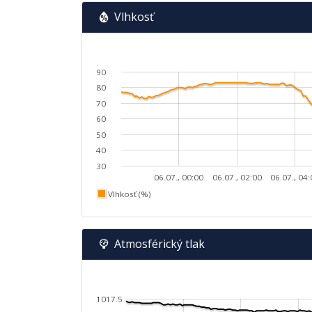
Vlhkosť
90
80
70
60
50
40
30
06.07., 00:00
06.07., 02:00
06.07., 04
Vlhkosť (%)
Atmosférický tlak
1017.5