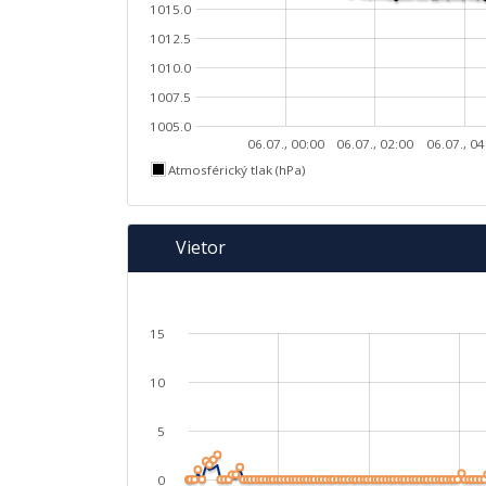
1015.0
1012.5
1010.0
1007.5
1005.0
06.07., 00:00
06.07., 02:00
06.07., 04
Atmosférický tlak (hPa)
Vietor
15
10
5
0