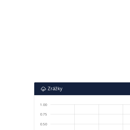
Zrážky
1.00
0.75
0.50