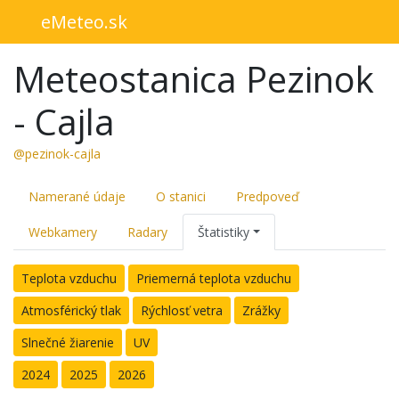
eMeteo.sk
Meteostanica Pezinok
- Cajla
@pezinok-cajla
Namerané údaje
O stanici
Predpoveď
Webkamery
Radary
Štatistiky
Teplota vzduchu
Priemerná teplota vzduchu
Atmosférický tlak
Rýchlosť vetra
Zrážky
Slnečné žiarenie
UV
2024
2025
2026