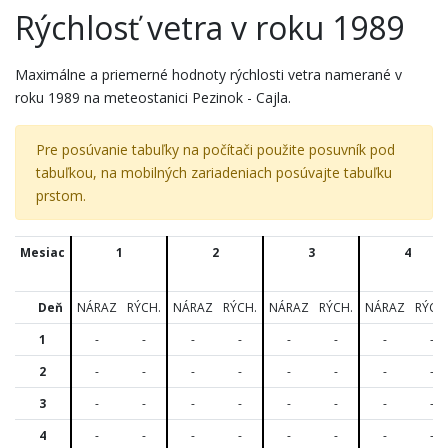
Rýchlosť vetra v roku 1989
Maximálne a priemerné hodnoty rýchlosti vetra namerané v
roku 1989 na meteostanici Pezinok - Cajla.
Pre posúvanie tabuľky na počítači použite posuvník pod
tabuľkou, na mobilných zariadeniach posúvajte tabuľku
prstom.
Mesiac
1
2
3
4
Deň
NÁRAZ
RÝCH.
NÁRAZ
RÝCH.
NÁRAZ
RÝCH.
NÁRAZ
RÝCH
1
-
-
-
-
-
-
-
-
2
-
-
-
-
-
-
-
-
3
-
-
-
-
-
-
-
-
4
-
-
-
-
-
-
-
-