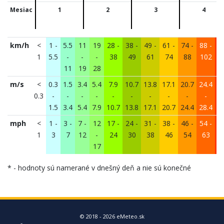
Mesiac
1
2
3
4
km/h
<
1 -
5.5
11
19
28 -
38 -
49 -
61 -
74 -
88 -
1
1
5.5
-
-
-
38
49
61
74
88
102
11
19
28
1
m/s
<
0.3
1.5
3.4
5.4
7.9
10.7
13.8
17.1
20.7
24.4
2
0.3
-
-
-
-
-
-
-
-
-
-
1.5
3.4
5.4
7.9
10.7
13.8
17.1
20.7
24.4
28.4
3
mph
<
1 -
3 -
7 -
12
17 -
24 -
31 -
38 -
46 -
54 -
6
1
3
7
12
-
24
30
38
46
54
63
17
* - hodnoty sú namerané v dnešný deň a nie sú konečné
© 2018 - 2026 eMeteo.sk