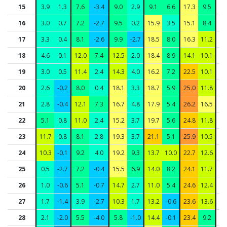
15
3.9
1.3
7.6
-3.4
9.0
2.9
9.1
6.6
17.3
9.5
-
16
3.0
0.7
7.2
-2.7
9.5
0.2
15.9
3.5
15.1
8.4
-
17
3.3
0.4
8.1
-2.6
9.9
-2.7
18.5
8.0
16.3
11.2
-
18
4.6
0.1
12.0
7.4
12.5
2.0
18.4
8.9
14.1
10.1
-
19
3.0
0.5
11.4
2.4
14.3
4.0
16.2
7.2
22.5
10.1
-
20
2.6
-0.2
8.0
0.4
18.1
3.3
18.7
5.9
25.0
11.8
-
21
2.8
-0.4
12.1
7.3
16.7
4.8
17.9
5.4
26.2
16.5
-
22
5.1
0.8
11.0
2.4
15.2
3.7
19.7
5.6
24.8
11.8
-
23
11.7
0.8
8.1
2.8
19.3
3.7
21.1
5.1
25.9
10.5
-
24
10.3
-0.1
9.2
4.0
19.2
9.3
13.7
10.0
22.7
12.6
-
25
0.5
-2.7
7.2
-0.4
15.5
6.9
14.0
8.2
24.1
11.7
-
26
1.0
-0.6
5.1
-0.7
14.7
2.7
11.0
5.4
24.6
12.4
-
27
1.7
-1.4
3.9
-2.7
10.3
1.7
13.2
-0.6
23.6
13.6
-
28
2.1
-2.0
5.5
-4.0
5.8
-1.0
14.4
-0.1
23.4
9.2
-