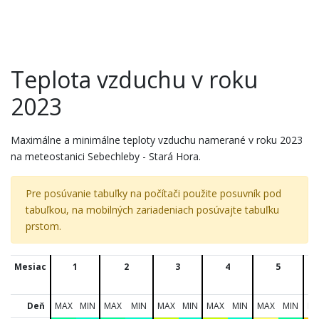
Teplota vzduchu v roku
2023
Maximálne a minimálne teploty vzduchu namerané v roku 2023
na meteostanici Sebechleby - Stará Hora.
Pre posúvanie tabuľky na počítači použite posuvník pod
tabuľkou, na mobilných zariadeniach posúvajte tabuľku
prstom.
Mesiac
1
2
3
4
5
Deň
MAX
MIN
MAX
MIN
MAX
MIN
MAX
MIN
MAX
MIN
M