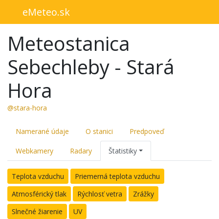
eMeteo.sk
Meteostanica
Sebechleby - Stará
Hora
@stara-hora
Namerané údaje
O stanici
Predpoveď
Webkamery
Radary
Štatistiky
Teplota vzduchu
Priemerná teplota vzduchu
Atmosférický tlak
Rýchlosť vetra
Zrážky
Slnečné žiarenie
UV