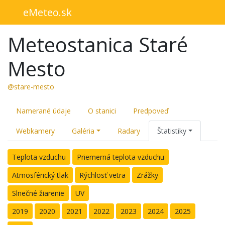
eMeteo.sk
Meteostanica Staré
Mesto
@stare-mesto
Namerané údaje
O stanici
Predpoveď
Webkamery
Galéria
Radary
Štatistiky
Teplota vzduchu
Priemerná teplota vzduchu
Atmosférický tlak
Rýchlosť vetra
Zrážky
Slnečné žiarenie
UV
2019
2020
2021
2022
2023
2024
2025