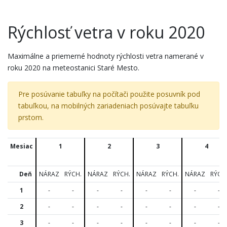
Rýchlosť vetra v roku 2020
Maximálne a priemerné hodnoty rýchlosti vetra namerané v
roku 2020 na meteostanici Staré Mesto.
Pre posúvanie tabuľky na počítači použite posuvník pod
tabuľkou, na mobilných zariadeniach posúvajte tabuľku
prstom.
Mesiac
1
2
3
4
Deň
NÁRAZ
RÝCH.
NÁRAZ
RÝCH.
NÁRAZ
RÝCH.
NÁRAZ
RÝCH
1
-
-
-
-
-
-
-
-
2
-
-
-
-
-
-
-
-
3
-
-
-
-
-
-
-
-