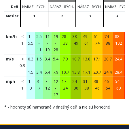
Deň
NÁRAZ
RÝCH.
NÁRAZ
RÝCH.
NÁRAZ
RÝCH.
NÁRAZ
RÝCH
Mesiac
1
2
3
4
km/h
<
1 -
5.5
11
19
28 -
38 -
49 -
61 -
74 -
88 -
1
1
5.5
-
-
-
38
49
61
74
88
102
11
19
28
1
m/s
<
0.3
1.5
3.4
5.4
7.9
10.7
13.8
17.1
20.7
24.4
2
0.3
-
-
-
-
-
-
-
-
-
-
1.5
3.4
5.4
7.9
10.7
13.8
17.1
20.7
24.4
28.4
3
mph
<
1 -
3 -
7 -
12
17 -
24 -
31 -
38 -
46 -
54 -
6
1
3
7
12
-
24
30
38
46
54
63
17
* - hodnoty sú namerané v dnešný deň a nie sú konečné