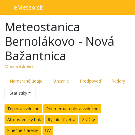
eMeteo.sk
Meteostanica
Bernolákovo - Nová
Bažantnica
@bernolakovo
Namerané údaje
O stanici
Predpoveď
Radary
Štatistiky
Teplota vzduchu
Priemerná teplota vzduchu
Atmosférický tlak
Rýchlosť vetra
Zrážky
Slnečné žiarenie
UV