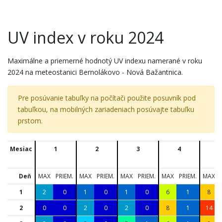
UV index v roku 2024
Maximálne a priemerné hodnotý UV indexu namerané v roku
2024 na meteostanici Bernolákovo - Nová Bažantnica.
Pre posúvanie tabuľky na počítači použite posuvník pod
tabuľkou, na mobilných zariadeniach posúvajte tabuľku
prstom.
Mesiac
1
2
3
4
5
Deň
MAX
PRIEM.
MAX
PRIEM.
MAX
PRIEM.
MAX
PRIEM.
MAX
1
2
0
1
0
1
0
6
1
8
2
0
0
2
0
2
0
8
1
14