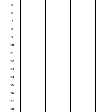
5
-
-
-
-
-
-
-
6
-
-
-
-
-
-
-
7
-
-
-
-
-
-
-
8
-
-
-
-
-
-
-
9
-
-
-
-
-
-
-
10
-
-
-
-
-
-
-
11
-
-
-
-
-
-
-
12
-
-
-
-
-
-
-
13
-
-
-
-
-
-
-
14
-
-
-
-
-
-
-
15
-
-
-
-
-
-
-
16
-
-
-
-
-
-
-
17
-
-
-
-
-
-
-
18
-
-
-
-
-
-
-