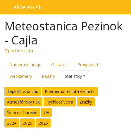
eMeteo.sk
Meteostanica Pezinok
- Cajla
@pezinok-cajla
Namerané údaje
O stanici
Predpoveď
Webkamery
Radary
Štatistiky
Teplota vzduchu
Priemerná teplota vzduchu
Atmosférický tlak
Rýchlosť vetra
Zrážky
Slnečné žiarenie
UV
2024
2025
2026