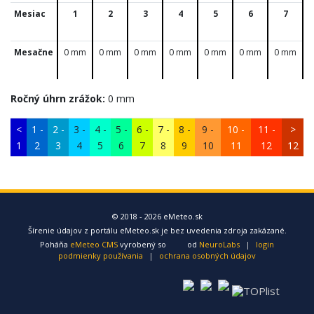
Mesiac
1
2
3
4
5
6
7
Mesačne
0 mm
0 mm
0 mm
0 mm
0 mm
0 mm
0 mm
Ročný úhrn zrážok:
0 mm
<
1 -
2 -
3 -
4 -
5 -
6 -
7 -
8 -
9 -
10 -
11 -
>
1
2
3
4
5
6
7
8
9
10
11
12
12
© 2018 - 2026 eMeteo.sk
Šírenie údajov z portálu eMeteo.sk je bez uvedenia zdroja zakázané.
Poháňa
eMeteo CMS
vyrobený so
od
NeuroLabs
|
login
podmienky používania
|
ochrana osobných údajov