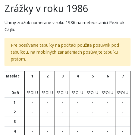
Zrážky v roku 1986
Úhrny zrážok namerané v roku 1986 na meteostanici Pezinok -
Cajla.
Pre posúvanie tabuľky na počítači použite posuvník pod
tabuľkou, na mobilných zariadeniach posúvajte tabuľku
prstom.
Mesiac
1
2
3
4
5
6
7
Deň
SPOLU
SPOLU
SPOLU
SPOLU
SPOLU
SPOLU
SPOLU
S
1
-
-
-
-
-
-
-
2
-
-
-
-
-
-
-
3
-
-
-
-
-
-
-
4
-
-
-
-
-
-
-