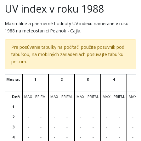
UV index v roku 1988
Maximálne a priemerné hodnotý UV indexu namerané v roku
1988 na meteostanici Pezinok - Cajla.
Pre posúvanie tabuľky na počítači použite posuvník pod
tabuľkou, na mobilných zariadeniach posúvajte tabuľku
prstom.
Mesiac
1
2
3
4
5
Deň
MAX
PRIEM.
MAX
PRIEM.
MAX
PRIEM.
MAX
PRIEM.
MAX
1
-
-
-
-
-
-
-
-
-
2
-
-
-
-
-
-
-
-
-
3
-
-
-
-
-
-
-
-
-
4
-
-
-
-
-
-
-
-
-