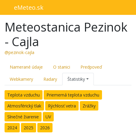
eMeteo.sk
Meteostanica Pezinok
- Cajla
@pezinok-cajla
Namerané údaje
O stanici
Predpoveď
Webkamery
Radary
Štatistiky
Teplota vzduchu
Priemerná teplota vzduchu
Atmosférický tlak
Rýchlosť vetra
Zrážky
Slnečné žiarenie
UV
2024
2025
2026