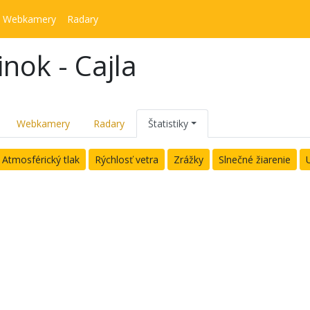
Webkamery
Radary
nok - Cajla
Webkamery
Radary
Štatistiky
Atmosférický tlak
Rýchlosť vetra
Zrážky
Slnečné žiarenie