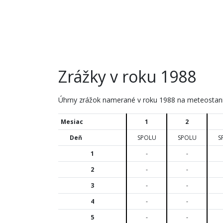
Zrážky v roku 1988
Úhrny zrážok namerané v roku 1988 na meteostanic
Mesiac
1
2
Deň
SPOLU
SPOLU
S
1
-
-
2
-
-
3
-
-
4
-
-
5
-
-