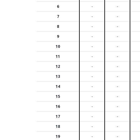
6
-
-
7
-
-
8
-
-
9
-
-
10
-
-
11
-
-
12
-
-
13
-
-
14
-
-
15
-
-
16
-
-
17
-
-
18
-
-
19
-
-