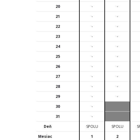
20
-
-
21
-
-
22
-
-
23
-
-
24
-
-
25
-
-
26
-
-
27
-
-
28
-
-
29
-
-
30
-
31
-
Deň
SPOLU
SPOLU
S
Mesiac
1
2