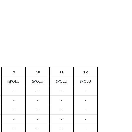
9
10
11
12
SPOLU
SPOLU
SPOLU
SPOLU
-
-
-
-
-
-
-
-
-
-
-
-
-
-
-
-
-
-
-
-