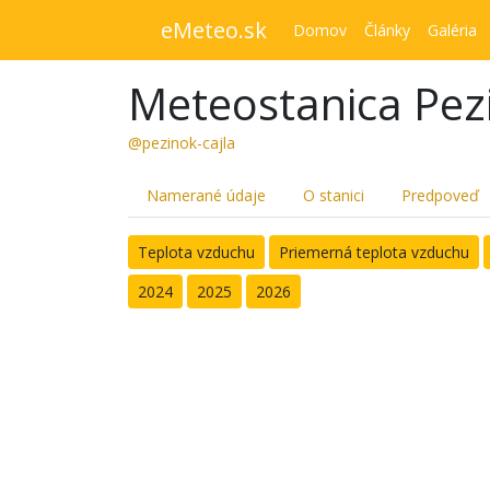
eMeteo.sk
Domov
Články
Galéria
Meteostanica Pezi
@pezinok-cajla
Namerané údaje
O stanici
Predpoveď
Teplota vzduchu
Priemerná teplota vzduchu
2024
2025
2026