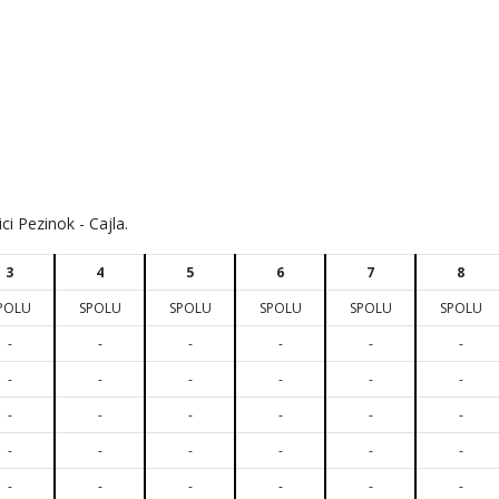
i Pezinok - Cajla.
3
4
5
6
7
8
POLU
SPOLU
SPOLU
SPOLU
SPOLU
SPOLU
-
-
-
-
-
-
-
-
-
-
-
-
-
-
-
-
-
-
-
-
-
-
-
-
-
-
-
-
-
-