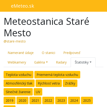
eMeteo.sk
Meteostanica Staré
Mesto
@stare-mesto
Namerané údaje
O stanici
Predpoveď
Webkamery
Galéria
Radary
Štatistiky
Teplota vzduchu
Priemerná teplota vzduchu
Atmosférický tlak
Rýchlosť vetra
Zrážky
Slnečné žiarenie
UV
2019
2020
2021
2022
2023
2024
2025