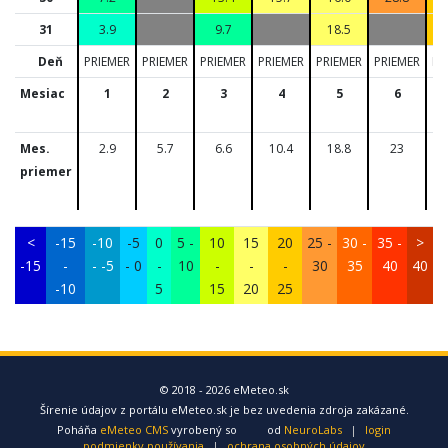
31
3.9
9.7
18.5
Deň
PRIEMER
PRIEMER
PRIEMER
PRIEMER
PRIEMER
PRIEMER
PR
Mesiac
1
2
3
4
5
6
Mes.
2.9
5.7
6.6
10.4
18.8
23
priemer
<
-15
-10
-5
0
5 -
10
15
20
25 -
30 -
35 -
>
-15
-
- -5
- 0
-
10
-
-
-
30
35
40
40
-10
5
15
20
25
© 2018 - 2026 eMeteo.sk
Šírenie údajov z portálu eMeteo.sk je bez uvedenia zdroja zakázané.
Poháňa
eMeteo CMS
vyrobený so
od
NeuroLabs
|
login
podmienky používania
|
ochrana osobných údajov