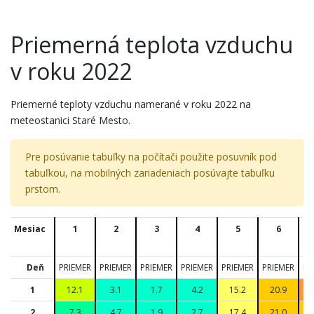
Priemerná teplota vzduchu
v roku 2022
Priemerné teploty vzduchu namerané v roku 2022 na
meteostanici Staré Mesto.
Pre posúvanie tabuľky na počítači použite posuvník pod
tabuľkou, na mobilných zariadeniach posúvajte tabuľku
prstom.
Mesiac
1
2
3
4
5
6
Deň
PRIEMER
PRIEMER
PRIEMER
PRIEMER
PRIEMER
PRIEMER
PR
1
12.1
3.1
1.7
4.2
15.2
20.9
2
7.3
4.7
1.9
2.7
17.4
21.0