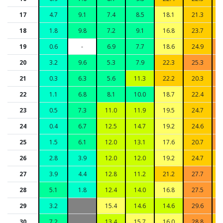
17
4.7
9.1
7.4
8.5
18.1
21.3
18
1.8
9.8
7.2
9.1
16.8
23.7
19
0.6
-
6.9
7.7
18.6
24.9
20
3.2
9.6
5.3
7.9
22.3
25.3
21
0.3
6.3
5.6
11.3
22.2
20.3
22
1.1
6.8
8.1
10.0
18.7
22.4
23
0.5
7.3
11.0
11.9
19.5
24.7
24
0.4
6.7
12.5
14.7
19.2
24.6
25
1.5
6.1
12.0
13.1
17.6
20.7
26
2.8
3.9
12.0
12.0
19.2
24.7
27
3.9
4.4
12.8
11.2
21.2
27.7
28
5.1
1.8
12.4
14.0
16.8
27.5
29
3.2
15.4
14.6
14.6
29.6
30
7.2
13.4
15.7
16.0
28.8