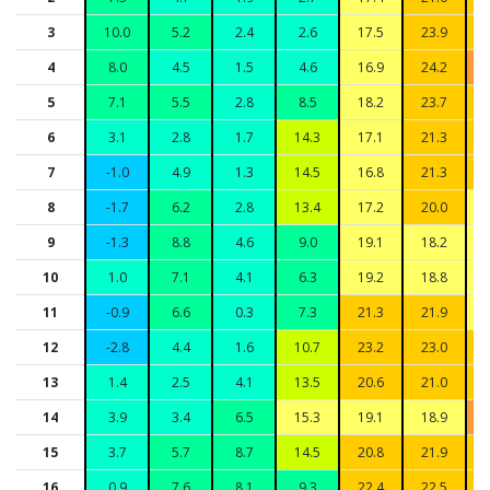
3
10.0
5.2
2.4
2.6
17.5
23.9
4
8.0
4.5
1.5
4.6
16.9
24.2
5
7.1
5.5
2.8
8.5
18.2
23.7
6
3.1
2.8
1.7
14.3
17.1
21.3
7
-1.0
4.9
1.3
14.5
16.8
21.3
8
-1.7
6.2
2.8
13.4
17.2
20.0
9
-1.3
8.8
4.6
9.0
19.1
18.2
10
1.0
7.1
4.1
6.3
19.2
18.8
11
-0.9
6.6
0.3
7.3
21.3
21.9
12
-2.8
4.4
1.6
10.7
23.2
23.0
13
1.4
2.5
4.1
13.5
20.6
21.0
14
3.9
3.4
6.5
15.3
19.1
18.9
15
3.7
5.7
8.7
14.5
20.8
21.9
16
0.9
7.6
8.1
9.3
22.4
22.5