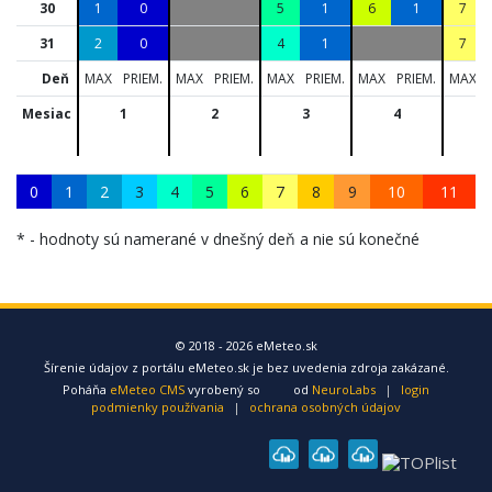
30
1
0
5
1
6
1
7
31
2
0
4
1
7
Deň
MAX
PRIEM.
MAX
PRIEM.
MAX
PRIEM.
MAX
PRIEM.
MAX
Mesiac
1
2
3
4
5
0
1
2
3
4
5
6
7
8
9
10
11
* - hodnoty sú namerané v dnešný deň a nie sú konečné
© 2018 - 2026 eMeteo.sk
Šírenie údajov z portálu eMeteo.sk je bez uvedenia zdroja zakázané.
Poháňa
eMeteo CMS
vyrobený so
od
NeuroLabs
|
login
podmienky používania
|
ochrana osobných údajov