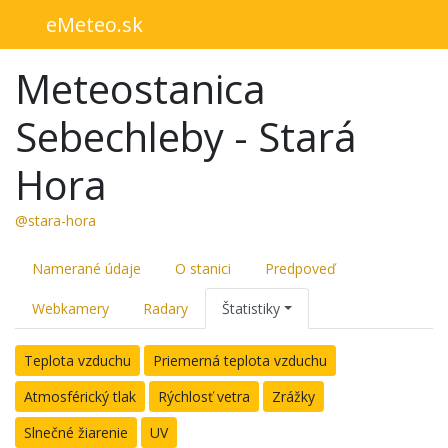
eMeteo.sk
Meteostanica
Sebechleby - Stará
Hora
@stara-hora
Namerané údaje
O stanici
Predpoveď
Webkamery
Radary
Štatistiky
Teplota vzduchu
Priemerná teplota vzduchu
Atmosférický tlak
Rýchlosť vetra
Zrážky
Slnečné žiarenie
UV