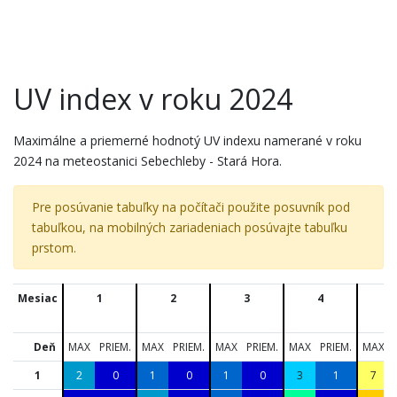
UV index v roku 2024
Maximálne a priemerné hodnotý UV indexu namerané v roku
2024 na meteostanici Sebechleby - Stará Hora.
Pre posúvanie tabuľky na počítači použite posuvník pod
tabuľkou, na mobilných zariadeniach posúvajte tabuľku
prstom.
Mesiac
1
2
3
4
5
Deň
MAX
PRIEM.
MAX
PRIEM.
MAX
PRIEM.
MAX
PRIEM.
MAX
1
2
0
1
0
1
0
3
1
7