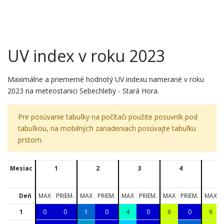
UV index v roku 2023
Maximálne a priemerné hodnotý UV indexu namerané v roku
2023 na meteostanici Sebechleby - Stará Hora.
Pre posúvanie tabuľky na počítači použite posuvník pod
tabuľkou, na mobilných zariadeniach posúvajte tabuľku
prstom.
Mesiac
1
2
3
4
5
Deň
MAX
PRIEM.
MAX
PRIEM.
MAX
PRIEM.
MAX
PRIEM.
MAX
1
0
0
1
0
4
0
6
0
6