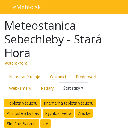
eMeteo.sk
Meteostanica
Sebechleby - Stará
Hora
@stara-hora
Namerané údaje
O stanici
Predpoveď
Webkamery
Radary
Štatistiky
Teplota vzduchu
Priemerná teplota vzduchu
Atmosférický tlak
Rýchlosť vetra
Zrážky
Slnečné žiarenie
UV