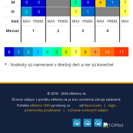
30
0
0
5
0
8
1
7
31
2
0
7
1
7
Deň
MAX
PRIEM.
MAX
PRIEM.
MAX
PRIEM.
MAX
PRIEM.
MAX
Mesiac
1
2
3
4
5
0
1
2
3
4
5
6
7
8
9
10
11
* - hodnoty sú namerané v dnešný deň a nie sú konečné
© 2018 - 2026 eMeteo.sk
Šírenie údajov z portálu eMeteo.sk je bez uvedenia zdroja zakázané.
Poháňa
eMeteo CMS
vyrobený so
od
NeuroLabs
|
login
podmienky používania
|
ochrana osobných údajov