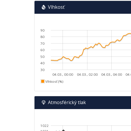
Vlhkosť
90
80
70
60
50
40
30
04.03., 00:00
04.03., 02:00
04.03., 04:00
04.
Vlhkosť (%)
Atmosférický tlak
1022