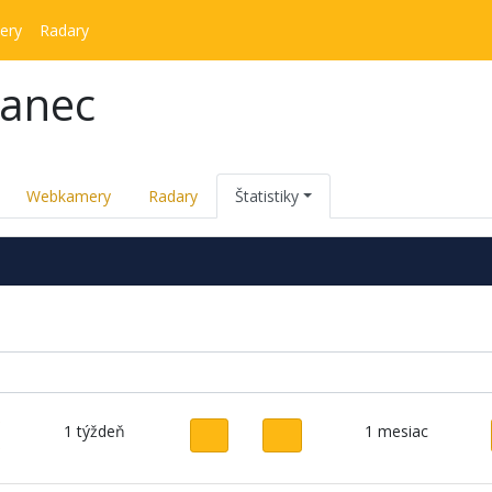
ery
Radary
kanec
Webkamery
Radary
Štatistiky
1 týždeň
1 mesiac