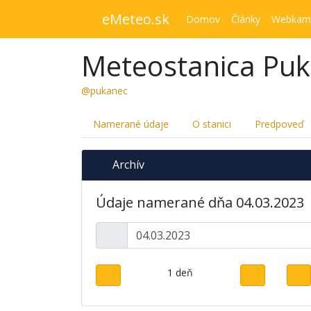
eMeteo.sk
Domov
Články
Webkam
Meteostanica Pu
@pukanec
Namerané údaje
O stanici
Predpoveď
Archív
Údaje namerané dňa 04.03.2023
1 deň