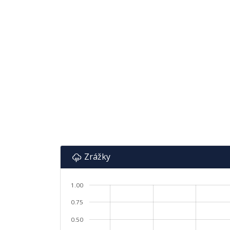
Zrážky
1.00
0.75
0.50