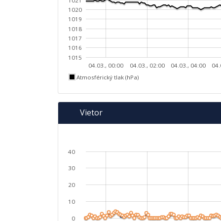
1021
1020
1019
1018
1017
1016
1015
04.03., 00:00
04.03., 02:00
04.03., 04:00
04.
Atmosférický tlak (hPa)
Vietor
40
30
20
10
0