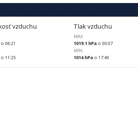
kosť vzduchu
Tlak vzduchu
MAX
o 06:21
1019.1 hPa
o 00:07
MIN
o 11:25
1014 hPa
o 17:40