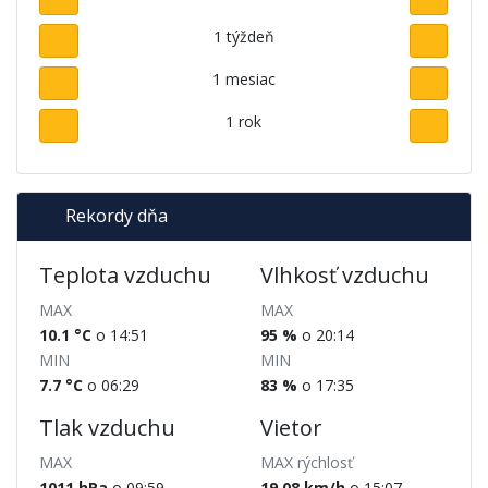
1 týždeň
1 mesiac
1 rok
Rekordy dňa
Teplota vzduchu
Vlhkosť vzduchu
MAX
MAX
10.1 °C
o 14:51
95 %
o 20:14
MIN
MIN
7.7 °C
o 06:29
83 %
o 17:35
Tlak vzduchu
Vietor
MAX
MAX rýchlosť
1011 hPa
o 09:59
19.08 km/h
o 15:07