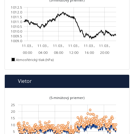
(5-minútový priemer)
1012.5
1012.0
1011.5
1011.0
1010.5
1010.0
1009.5
1009.0
11.03.,
11.03.,
11.03.,
11.03.,
11.03.,
11.03.,
00:00
04:00
08:00
12:00
16:00
20:00
Atmosférický tlak (hPa)
Vietor
(5-minútový priemer)
25
20
15
10
5