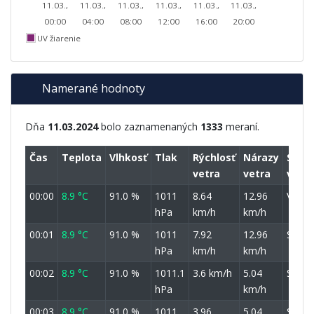
11.03.,
11.03.,
11.03.,
11.03.,
11.03.,
11.03.,
00:00
04:00
08:00
12:00
16:00
20:00
UV žiarenie
Namerané hodnoty
Dňa
11.03.2024
bolo zaznamenaných
1333
meraní.
Čas
Teplota
Vlhkosť
Tlak
Rýchlosť
Nárazy
Smer
vetra
vetra
vetra
00:00
8.9 °C
91.0 %
1011
8.64
12.96
VSV
hPa
km/h
km/h
00:01
8.9 °C
91.0 %
1011
7.92
12.96
SV
hPa
km/h
km/h
00:02
8.9 °C
91.0 %
1011.1
3.6 km/h
5.04
SV
hPa
km/h
00:03
8.9 °C
91.0 %
1011
3.96
5.04
SV