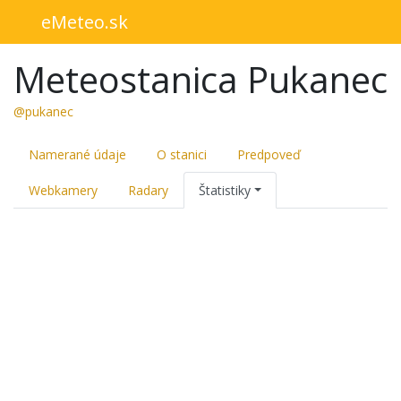
eMeteo.sk
Meteostanica Pukanec
@pukanec
Namerané údaje
O stanici
Predpoveď
Webkamery
Radary
Štatistiky